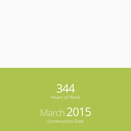
344
Hours of Work
2015
March
Construction Date